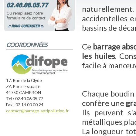
naturellement.
accidentelles e
bassins de décan
COORDONNÉES
Ce
barrage abso
les huiles
. Cons
facile à manœuv
17, Rue de la Clyde
ZA Porte Estuaire
Chaque boudin e
44750 CAMPBON
Tel : 02.40.06.05.77
confère une
gr
Fax : 02.14.00.00.24
Ils peuvent s
contact@barrage-antipollution.fr
métalliques pla
La longueur tot