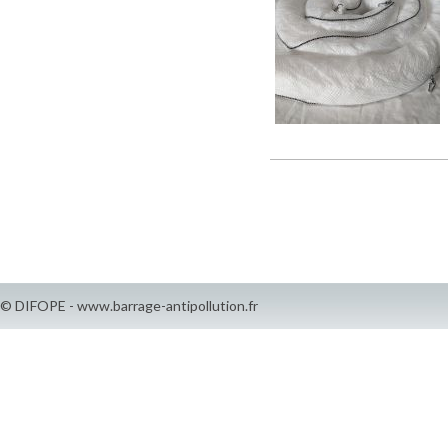
© DIFOPE - www.barrage-antipollution.fr