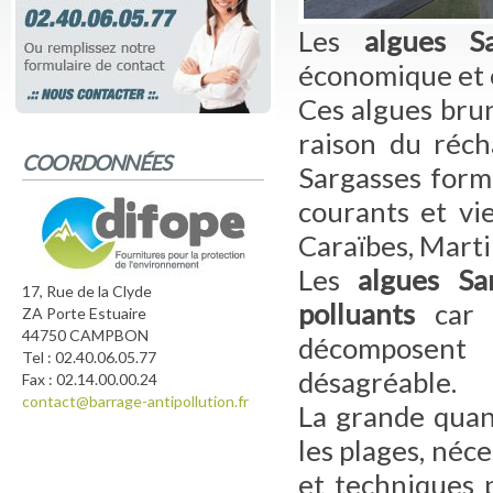
Les
algues Sa
économique et 
Ces algues bru
raison du réch
COORDONNÉES
Sargasses form
courants et vi
Caraïbes, Marti
Les
algues Sar
17, Rue de la Clyde
polluants
car l
ZA Porte Estuaire
44750 CAMPBON
décomposent
Tel : 02.40.06.05.77
désagréable.
Fax : 02.14.00.00.24
contact@barrage-antipollution.fr
La grande quant
les plages, néc
et techniques 